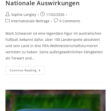
Nationale Auswirkungen
Post
Post
Sophie Langley
11/02/2026
author:
published:
Post
Post
Internationale Beiträge
0 Comments
category:
comments:
Mark Schwarzer ist eine legendäre Figur im australischen
Fußball, bekannt dafür, über 100 Länderspiele absolviert
und sein Land in drei FIFA-Weltmeisterschaftsturnieren
vertreten zu haben. Seine außergewöhnlichen Fähigkeiten
als Torwart und…
Mark
Continue Reading
Schwarzer:
Internationale
Einsätze,
WM-
Geschichte,
Nationale
Auswirkungen