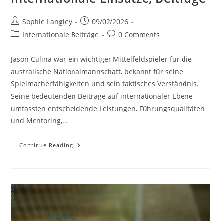
Post
Post
Sophie Langley
09/02/2026
author:
published:
Post
Post
Internationale Beiträge
0 Comments
category:
comments:
Jason Culina war ein wichtiger Mittelfeldspieler für die
australische Nationalmannschaft, bekannt für seine
Spielmacherfähigkeiten und sein taktisches Verständnis.
Seine bedeutenden Beiträge auf internationaler Ebene
umfassten entscheidende Leistungen, Führungsqualitäten
und Mentoring,…
Jason
Continue Reading
Culina:
Rolle
In
Der
Nationalmannschaft,
Internationale
Einsätze,
Beiträge