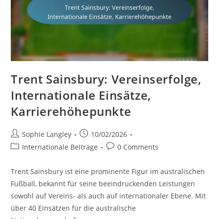
Trent Sainsbury: Vereinserfolge,
Internationale Einsätze,
Karrierehöhepunkte
Post
Post
Sophie Langley
10/02/2026
author:
published:
Post
Post
Internationale Beiträge
0 Comments
category:
comments:
Trent Sainsbury ist eine prominente Figur im australischen
Fußball, bekannt für seine beeindruckenden Leistungen
sowohl auf Vereins- als auch auf internationaler Ebene. Mit
über 40 Einsätzen für die australische