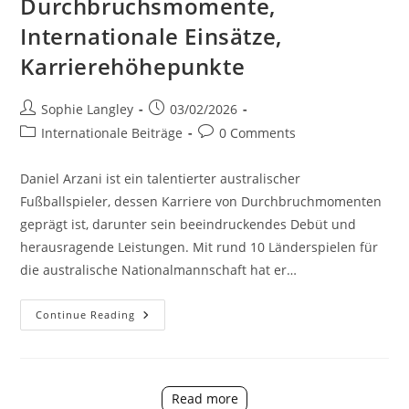
Durchbruchsmomente,
Internationale Einsätze,
Karrierehöhepunkte
Post
Post
Sophie Langley
03/02/2026
author:
published:
Post
Post
Internationale Beiträge
0 Comments
category:
comments:
Daniel Arzani ist ein talentierter australischer
Fußballspieler, dessen Karriere von Durchbruchmomenten
geprägt ist, darunter sein beeindruckendes Debüt und
herausragende Leistungen. Mit rund 10 Länderspielen für
die australische Nationalmannschaft hat er…
Daniel
Continue Reading
Arzani:
Durchbruchsmomente,
Internationale
Einsätze,
Karrierehöhepunkte
Read more