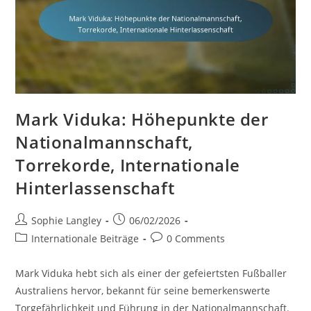
Mark Viduka: Höhepunkte der
Nationalmannschaft,
Torrekorde, Internationale
Hinterlassenschaft
Post
Post
Sophie Langley
06/02/2026
author:
published:
Post
Post
Internationale Beiträge
0 Comments
category:
comments:
Mark Viduka hebt sich als einer der gefeiertsten Fußballer
Australiens hervor, bekannt für seine bemerkenswerte
Torgefährlichkeit und Führung in der Nationalmannschaft.