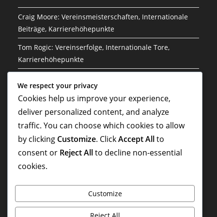
Craig Moore: Vereinsmeisterschaften, Internationale
Beiträge, Karrierehöhepunkte
Tom Rogic: Vereinserfolge, Internationale Tore,
Karrierehöhepunkte
Jason Culina: Klub-Erfolge, Internationale Spiele,
We respect your privacy
Karriere-Highlights
Cookies help us improve your experience,
Sam Kerr: Einfluss auf die Frauen-Nationalmannschaft,
deliver personalized content, and analyze
Internationale Tore, Vermächtnis
traffic. You can choose which cookies to allow
by clicking
Customize
. Click
Accept All
to
Sam Kerr: Torrekorde, Vereinserfolge,
Karrierehöhepunkte
consent or
Reject All
to decline non-essential
cookies.
Customize
Reject All