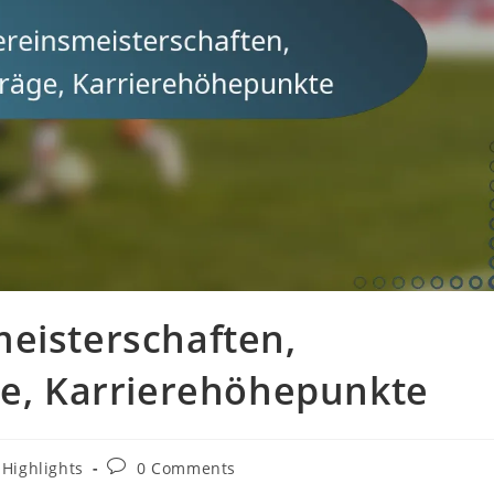
meisterschaften,
ge, Karrierehöhepunkte
Post
-Highlights
0 Comments
comments: