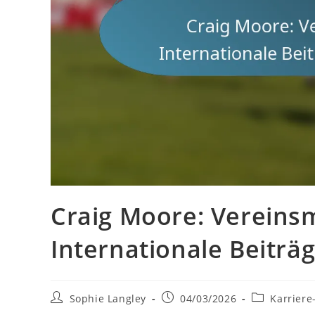
Craig Moore: Vereins
Internationale Beiträ
Post
Post
Post
Sophie Langley
04/03/2026
Karriere
author:
published:
category: