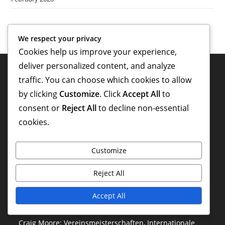
We respect your privacy
Cookies help us improve your experience,
deliver personalized content, and analyze
Rechtliches
traffic. You can choose which cookies to allow
by clicking
Customize
. Click
Accept All
to
Kontaktieren Sie uns
consent or
Reject All
to decline non-essential
Unsere Geschichte
cookies.
Cookies und Tracking
Customize
Ihre Privatsphäre
Allgemeine Geschäftsbedingungen
Reject All
Accept All
Neueste Beiträge
Craig Moore: Vereinsmeisterschaften, Internationale