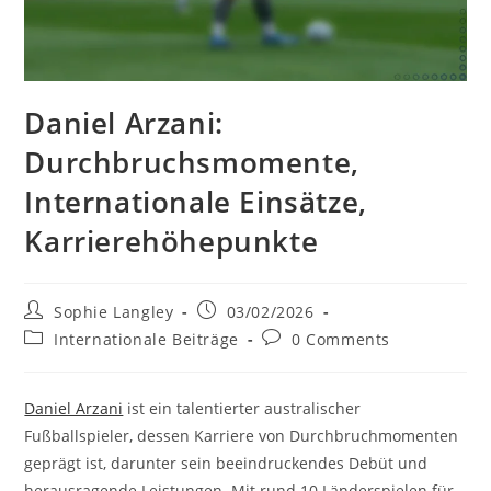
Daniel Arzani:
Durchbruchsmomente,
Internationale Einsätze,
Karrierehöhepunkte
Post
Post
Sophie Langley
03/02/2026
author:
published:
Post
Post
Internationale Beiträge
0 Comments
category:
comments:
Daniel Arzani
ist ein talentierter australischer
Fußballspieler, dessen Karriere von Durchbruchmomenten
geprägt ist, darunter sein beeindruckendes Debüt und
herausragende Leistungen. Mit rund 10 Länderspielen für