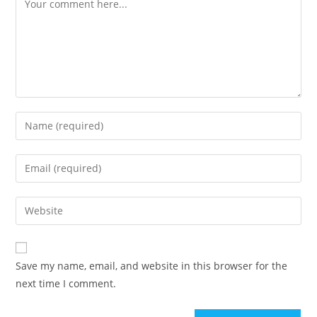
Enter
your
name
Enter
or
your
username
email
Enter
to
address
your
comment
to
website
comment
URL
Save my name, email, and website in this browser for the
(optional)
next time I comment.