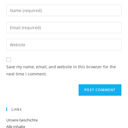
Enter
your
name
Enter
or
your
username
email
Enter
to
address
your
comment
to
website
comment
URL
Save my name, email, and website in this browser for the
(optional)
next time I comment.
Links
Unsere Geschichte
Alle Inhalte