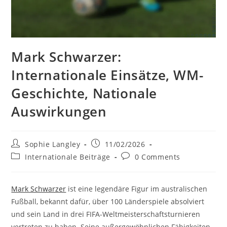
Mark Schwarzer:
Internationale Einsätze, WM-
Geschichte, Nationale
Auswirkungen
Post
Post
Sophie Langley
11/02/2026
author:
published:
Post
Post
Internationale Beiträge
0 Comments
category:
comments:
Mark Schwarzer
ist eine legendäre Figur im australischen
Fußball, bekannt dafür, über 100 Länderspiele absolviert
und sein Land in drei FIFA-Weltmeisterschaftsturnieren
vertreten zu haben. Seine außergewöhnlichen Fähigkeiten