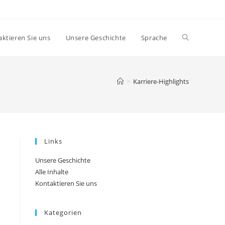
Toggle
ktieren Sie uns
Unsere Geschichte
Sprache
website
>
Karriere-Highlights
search
Links
Unsere Geschichte
Alle Inhalte
Kontaktieren Sie uns
Kategorien