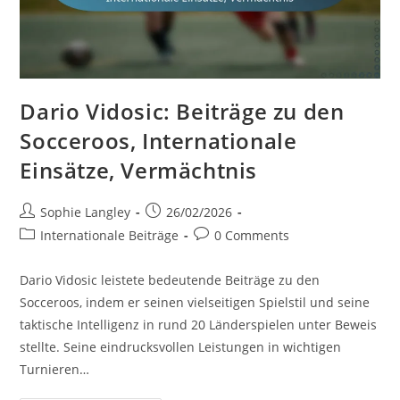
Dario Vidosic: Beiträge zu den
Socceroos, Internationale
Einsätze, Vermächtnis
Post
Post
Sophie Langley
26/02/2026
author:
published:
Post
Post
Internationale Beiträge
0 Comments
category:
comments:
Dario Vidosic leistete bedeutende Beiträge zu den
Socceroos, indem er seinen vielseitigen Spielstil und seine
taktische Intelligenz in rund 20 Länderspielen unter Beweis
stellte. Seine eindrucksvollen Leistungen in wichtigen
Turnieren…