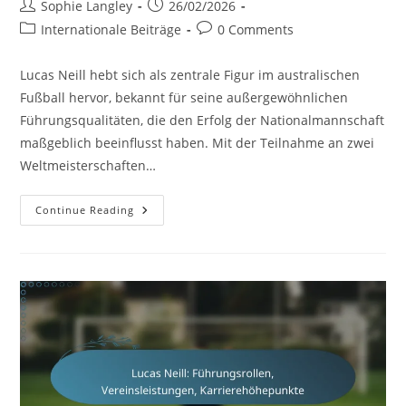
Post
Post
Sophie Langley
26/02/2026
author:
published:
Post
Post
Internationale Beiträge
0 Comments
category:
comments:
Lucas Neill hebt sich als zentrale Figur im australischen
Fußball hervor, bekannt für seine außergewöhnlichen
Führungsqualitäten, die den Erfolg der Nationalmannschaft
maßgeblich beeinflusst haben. Mit der Teilnahme an zwei
Weltmeisterschaften…
Lucas
Continue Reading
Neill:
Führung
In
Der
Nationalmannschaft,
WM-
Geschichte,
Beiträge