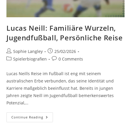
Lucas Neill: Familiäre Wurzeln,
Jugendfußball, Persönliche Reise
Post
Post
Sophie Langley
25/02/2026
author:
published:
Post
Post
Spielerbiografien
0 Comments
category:
comments:
Lucas Neills Reise im Fußball ist eng mit seinem
australischen Erbe verbunden, das seine Identität und
Karriere maßgeblich beeinflusst hat. Bereits in jungen
Jahren zeigte Neill im Jugendfußball bemerkenswertes
Potenzial,…
Lucas
Continue Reading
Neill:
Familiäre
Wurzeln,