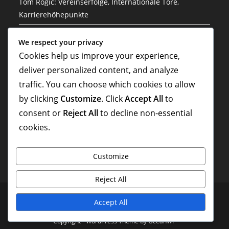
Tom Rogic: Vereinserfolge, Internationale Tore,
Karrierehöhepunkte
Jason Culina: Klub-Erfolge, Internationale Spiele,
We respect your privacy
Karriere-Highlights
Cookies help us improve your experience,
Sam Kerr: Einfluss auf die Frauen-Nationalmannschaft,
deliver personalized content, and analyze
Internationale Tore, Vermächtnis
traffic. You can choose which cookies to allow
by clicking
Customize
. Click
Accept All
to
Sam Kerr: Torrekorde, Vereinserfolge,
Karrierehöhepunkte
consent or
Reject All
to decline non-essential
cookies.
Customize
Reject All
Kontaktieren Sie uns
Unsere Geschichte
Cookies und Tracking
Accept All
Ihre Privatsphäre
Allgemeine Geschäftsbedingungen
Copyright - WordPress Theme by OceanWP