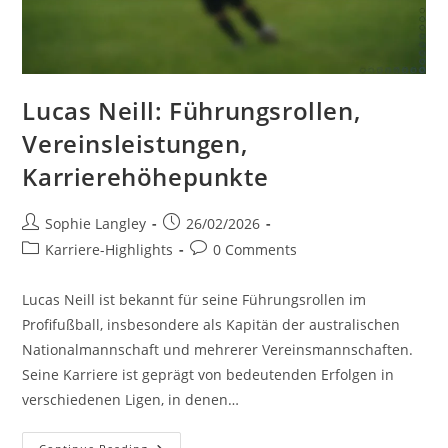
Lucas Neill: Führungsrollen,
Vereinsleistungen,
Karrierehöhepunkte
Post
Post
Sophie Langley
26/02/2026
author:
published:
Post
Post
Karriere-Highlights
0 Comments
category:
comments:
Lucas Neill ist bekannt für seine Führungsrollen im
Profifußball, insbesondere als Kapitän der australischen
Nationalmannschaft und mehrerer Vereinsmannschaften.
Seine Karriere ist geprägt von bedeutenden Erfolgen in
verschiedenen Ligen, in denen…