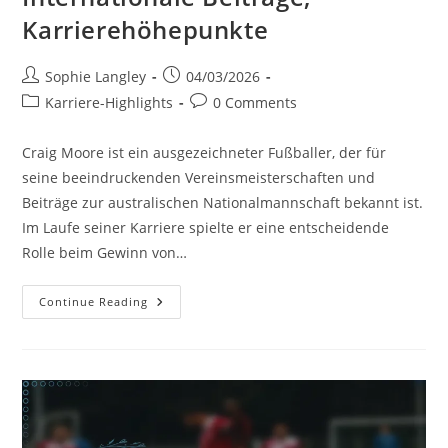
Karrierehöhepunkte
Post
Post
Sophie Langley
04/03/2026
author:
published:
Post
Post
Karriere-Highlights
0 Comments
category:
comments:
Craig Moore ist ein ausgezeichneter Fußballer, der für
seine beeindruckenden Vereinsmeisterschaften und
Beiträge zur australischen Nationalmannschaft bekannt ist.
Im Laufe seiner Karriere spielte er eine entscheidende
Rolle beim Gewinn von…
Craig
Continue Reading
Moore:
Vereinsmeisterschaften,
Internationale
Beiträge,
Karrierehöhepunkte