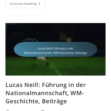
Dario
Continue Reading
Vidosic:
Beiträge
Zu
Den
Socceroos,
Internationale
Einsätze,
Vermächtnis
Lucas Neill: Führung in der
Nationalmannschaft, WM-
Geschichte, Beiträge