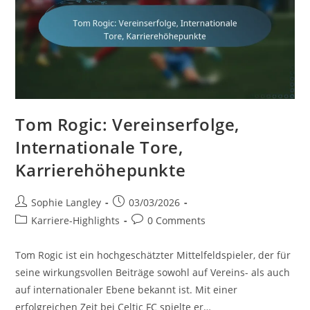
Tom Rogic: Vereinserfolge,
Internationale Tore,
Karrierehöhepunkte
Post
Post
Sophie Langley
03/03/2026
author:
published:
Post
Post
Karriere-Highlights
0 Comments
category:
comments:
Tom Rogic ist ein hochgeschätzter Mittelfeldspieler, der für
seine wirkungsvollen Beiträge sowohl auf Vereins- als auch
auf internationaler Ebene bekannt ist. Mit einer
erfolgreichen Zeit bei Celtic FC spielte er…