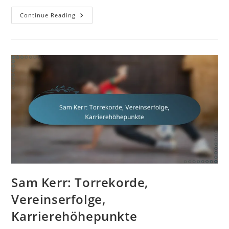
Sam
Continue Reading
Kerr:
Einfluss
Auf
Die
Frauen-
Nationalmannschaft,
Internationale
Tore,
Vermächtnis
Sam Kerr: Torrekorde,
Vereinserfolge,
Karrierehöhepunkte