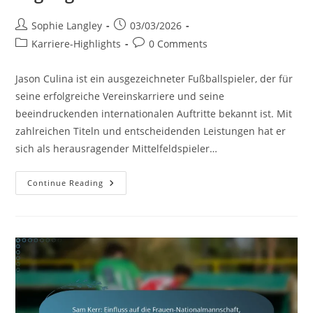
Post
Post
Sophie Langley
03/03/2026
author:
published:
Post
Post
Karriere-Highlights
0 Comments
category:
comments:
Jason Culina ist ein ausgezeichneter Fußballspieler, der für
seine erfolgreiche Vereinskarriere und seine
beeindruckenden internationalen Auftritte bekannt ist. Mit
zahlreichen Titeln und entscheidenden Leistungen hat er
sich als herausragender Mittelfeldspieler…
Jason
Continue Reading
Culina:
Klub-
Erfolge,
Internationale
Spiele,
Karriere-
Highlights