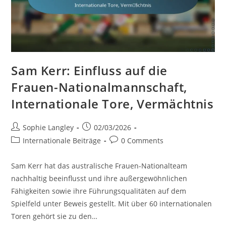
Sam Kerr: Einfluss auf die
Frauen-Nationalmannschaft,
Internationale Tore, Vermächtnis
Post
Post
Sophie Langley
02/03/2026
author:
published:
Post
Post
Internationale Beiträge
0 Comments
category:
comments:
Sam Kerr hat das australische Frauen-Nationalteam
nachhaltig beeinflusst und ihre außergewöhnlichen
Fähigkeiten sowie ihre Führungsqualitäten auf dem
Spielfeld unter Beweis gestellt. Mit über 60 internationalen
Toren gehört sie zu den…