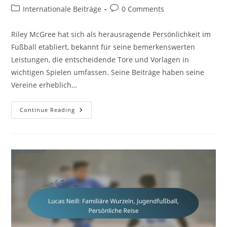
author:
published:
Post
Post
Internationale Beiträge
0 Comments
category:
comments:
Riley McGree hat sich als herausragende Persönlichkeit im
Fußball etabliert, bekannt für seine bemerkenswerten
Leistungen, die entscheidende Tore und Vorlagen in
wichtigen Spielen umfassen. Seine Beiträge haben seine
Vereine erheblich…
Riley
Continue Reading
McGree:
Bemerkenswerte
Leistungen,
Vereinsleistungen,
Internationale
Beiträge