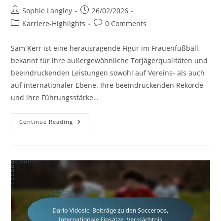
Post
Post
Sophie Langley
26/02/2026
author:
published:
Post
Post
Karriere-Highlights
0 Comments
category:
comments:
Sam Kerr ist eine herausragende Figur im Frauenfußball,
bekannt für ihre außergewöhnliche Torjägerqualitäten und
beeindruckenden Leistungen sowohl auf Vereins- als auch
auf internationaler Ebene. Ihre beeindruckenden Rekorde
und ihre Führungsstärke…
Sam
Continue Reading
Kerr:
Torrekorde,
Vereinserfolge,
Karrierehöhepunkte