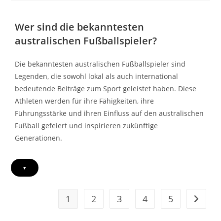
Jugendfußball,
Persönliche
Reise
Wer sind die bekanntesten
australischen Fußballspieler?
Die bekanntesten australischen Fußballspieler sind
Legenden, die sowohl lokal als auch international
bedeutende Beiträge zum Sport geleistet haben. Diese
Athleten werden für ihre Fähigkeiten, ihre
Führungsstärke und ihren Einfluss auf den australischen
Fußball gefeiert und inspirieren zukünftige
Generationen.
▾
1
2
3
4
5
Go to t