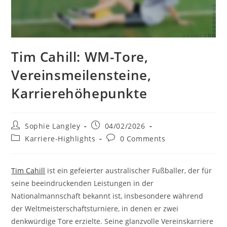
Tim Cahill: WM-Tore,
Vereinsmeilensteine,
Karrierehöhepunkte
Post
Post
Sophie Langley
04/02/2026
author:
published:
Post
Post
Karriere-Highlights
0 Comments
category:
comments:
Tim Cahill
ist ein gefeierter australischer Fußballer, der für
seine beeindruckenden Leistungen in der
Nationalmannschaft bekannt ist, insbesondere während
der Weltmeisterschaftsturniere, in denen er zwei
denkwürdige Tore erzielte. Seine glanzvolle Vereinskarriere