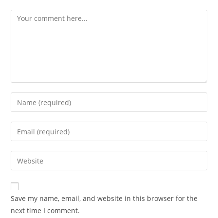
Comment
Enter
your
name
Enter
or
your
username
email
Enter
to
address
your
comment
to
website
comment
URL
Save my name, email, and website in this browser for the
(optional)
next time I comment.