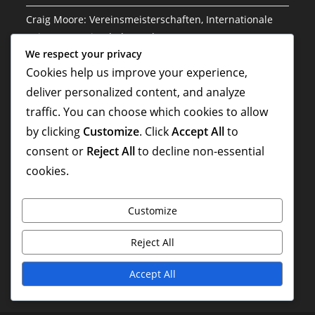
Craig Moore: Vereinsmeisterschaften, Internationale
Beiträge, Karrierehöhepunkte
We respect your privacy
Tom Rogic: Vereinserfolge, Internationale Tore,
Cookies help us improve your experience,
Karrierehöhepunkte
deliver personalized content, and analyze
Jason Culina: Klub-Erfolge, Internationale Spiele,
traffic. You can choose which cookies to allow
Karriere-Highlights
by clicking
Customize
. Click
Accept All
to
consent or
Reject All
to decline non-essential
Sam Kerr: Einfluss auf die Frauen-Nationalmannschaft,
cookies.
Internationale Tore, Vermächtnis
Sam Kerr: Torrekorde, Vereinserfolge,
Customize
Karrierehöhepunkte
Reject All
Accept All