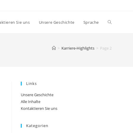
Toggle
ktieren Sie uns
Unsere Geschichte
Sprache
website
>
Karriere-Highlights
>
Page 2
search
Links
Unsere Geschichte
Alle Inhalte
Kontaktieren Sie uns
Kategorien