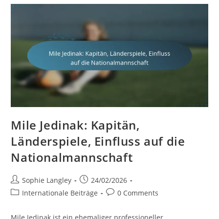
Mile Jedinak: Kapitän,
Länderspiele, Einfluss auf die
Nationalmannschaft
Post
Post
Sophie Langley
24/02/2026
author:
published:
Post
Post
Internationale Beiträge
0 Comments
category:
comments:
Mile Jedinak ist ein ehemaliger professioneller