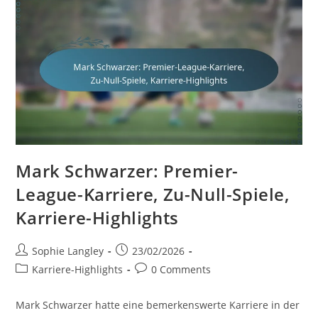
Einsätze
Mark Schwarzer: Premier-
League-Karriere, Zu-Null-Spiele,
Karriere-Highlights
Post
Post
Sophie Langley
23/02/2026
author:
published:
Post
Post
Karriere-Highlights
0 Comments
category:
comments:
Mark Schwarzer hatte eine bemerkenswerte Karriere in der