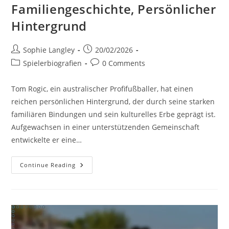
Familiengeschichte, Persönlicher
Hintergrund
Post
Post
Sophie Langley
20/02/2026
author:
published:
Post
Post
Spielerbiografien
0 Comments
category:
comments:
Tom Rogic, ein australischer Profifußballer, hat einen
reichen persönlichen Hintergrund, der durch seine starken
familiären Bindungen und sein kulturelles Erbe geprägt ist.
Aufgewachsen in einer unterstützenden Gemeinschaft
entwickelte er eine…
Tom
Continue Reading
Rogic:
Frühe
Jahre,
Familiengeschichte,
Persönlicher
Hintergrund