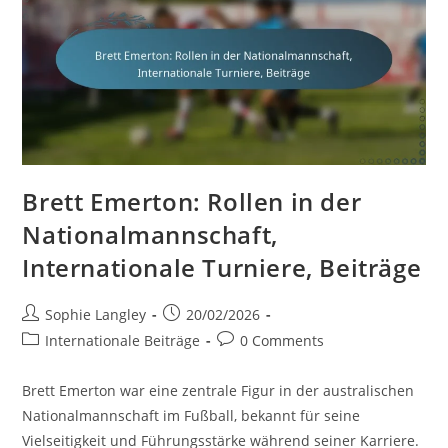
Brett Emerton: Rollen in der
Nationalmannschaft,
Internationale Turniere, Beiträge
Post
Post
Sophie Langley
20/02/2026
author:
published:
Post
Post
Internationale Beiträge
0 Comments
category:
comments:
Brett Emerton war eine zentrale Figur in der australischen
Nationalmannschaft im Fußball, bekannt für seine
Vielseitigkeit und Führungsstärke während seiner Karriere.