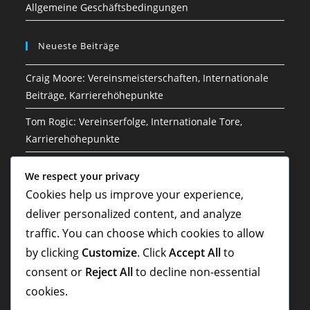
Allgemeine Geschäftsbedingungen
Neueste Beiträge
Craig Moore: Vereinsmeisterschaften, Internationale
Beiträge, Karrierehöhepunkte
Tom Rogic: Vereinserfolge, Internationale Tore,
Karrierehöhepunkte
Jason Culina: Klub-Erfolge, Internationale Spiele,
We respect your privacy
Karriere-Highlights
Cookies help us improve your experience,
Sam Kerr: Einfluss auf die Frauen-Nationalmannschaft,
deliver personalized content, and analyze
Internationale Tore, Vermächtnis
traffic. You can choose which cookies to allow
by clicking
Customize
. Click
Accept All
to
Sam Kerr: Torrekorde, Vereinserfolge,
Karrierehöhepunkte
consent or
Reject All
to decline non-essential
cookies.