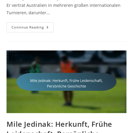
Er vertrat Australien in mehreren großen internationalen
Turnieren, darunter…
Brett
Continue Reading
Emerton:
Rollen
In
Der
Nationalmannschaft,
Internationale
Turniere,
Beiträge
Mile Jedinak: Herkunft, Frühe