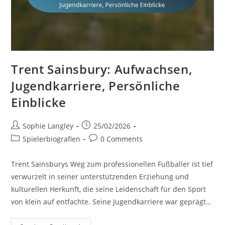
Trent Sainsbury: Aufwachsen,
Jugendkarriere, Persönliche
Einblicke
Post
Post
Sophie Langley
25/02/2026
author:
published:
Post
Post
Spielerbiografien
0 Comments
category:
comments:
Trent Sainsburys Weg zum professionellen Fußballer ist tief
verwurzelt in seiner unterstützenden Erziehung und
kulturellen Herkunft, die seine Leidenschaft für den Sport
von klein auf entfachte. Seine Jugendkarriere war geprägt…