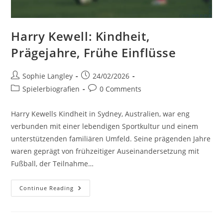
Harry Kewell: Kindheit,
Prägejahre, Frühe Einflüsse
Post
Post
Sophie Langley
24/02/2026
author:
published:
Post
Post
Spielerbiografien
0 Comments
category:
comments:
Harry Kewells Kindheit in Sydney, Australien, war eng
verbunden mit einer lebendigen Sportkultur und einem
unterstützenden familiären Umfeld. Seine prägenden Jahre
waren geprägt von frühzeitiger Auseinandersetzung mit
Fußball, der Teilnahme…
Harry
Continue Reading
Kewell:
Kindheit,
Prägejahre,
Frühe
Einflüsse