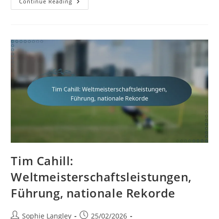
Trent
Continue Reading
Sainsbury:
Aufwachsen,
Jugendkarriere,
Persönliche
Einblicke
Tim Cahill:
Weltmeisterschaftsleistungen,
Führung, nationale Rekorde
Post
Post
Sophie Langley
25/02/2026