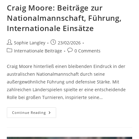
Craig Moore: Beiträge zur
Nationalmannschaft, Führung,
Internationale Einsätze
Post
Post
Sophie Langley
23/02/2026
author:
published:
Post
Post
Internationale Beiträge
0 Comments
category:
comments:
Craig Moore hinterließ einen bleibenden Eindruck in der
australischen Nationalmannschaft durch seine
außergewöhnliche Führung und defensive Stärke. Mit
zahlreichen Länderspielen spielte er eine entscheidende
Rolle bei großen Turnieren, inspirierte seine…
Craig
Continue Reading
Moore:
Beiträge
Zur
Nationalmannschaft,
Führung,
Internationale