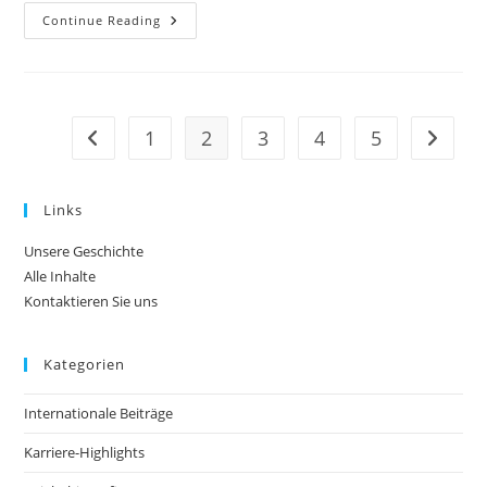
Brett
Continue Reading
Emerton:
Erziehung,
Ausbildung,
Frühe
Bestrebungen
1
2
3
4
5
Go to the previous page
Go to t
Links
Unsere Geschichte
Alle Inhalte
Kontaktieren Sie uns
Kategorien
Internationale Beiträge
Karriere-Highlights