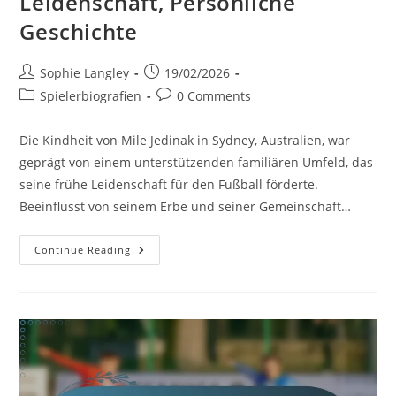
Leidenschaft, Persönliche
Geschichte
Post
Post
Sophie Langley
19/02/2026
author:
published:
Post
Post
Spielerbiografien
0 Comments
category:
comments:
Die Kindheit von Mile Jedinak in Sydney, Australien, war
geprägt von einem unterstützenden familiären Umfeld, das
seine frühe Leidenschaft für den Fußball förderte.
Beeinflusst von seinem Erbe und seiner Gemeinschaft…
Mile
Continue Reading
Jedinak:
Herkunft,
Frühe
Leidenschaft,
Persönliche
Geschichte