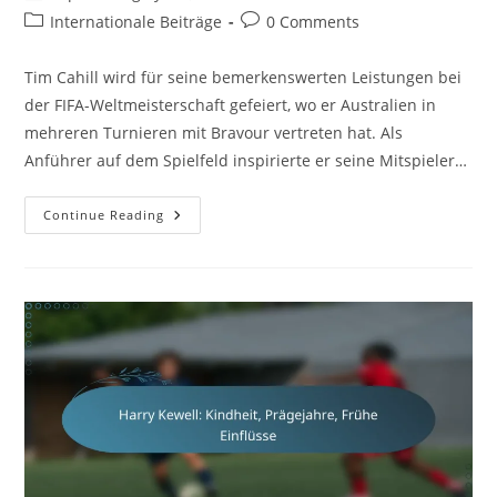
author:
published:
Post
Post
Internationale Beiträge
0 Comments
category:
comments:
Tim Cahill wird für seine bemerkenswerten Leistungen bei
der FIFA-Weltmeisterschaft gefeiert, wo er Australien in
mehreren Turnieren mit Bravour vertreten hat. Als
Anführer auf dem Spielfeld inspirierte er seine Mitspieler…
Tim
Continue Reading
Cahill:
Weltmeisterschaftsleistungen,
Führung,
Nationale
Rekorde