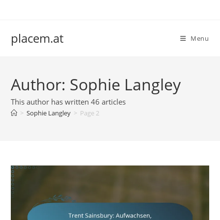
Skip
to
content
placem.at
Menu
Author:
Sophie Langley
This author has written 46 articles
>
Sophie Langley
>
Page 2