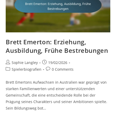
Brett Emerton: Erziehung,
Ausbildung, Frühe Bestrebungen
Post
Post
Sophie Langley
19/02/2026
author:
published:
Post
Post
Spielerbiografien
0 Comments
category:
comments:
Brett Emertons Aufwachsen in Australien war geprägt von
starken Familienwerten und einer unterstützenden
Gemeinschaft, die eine entscheidende Rolle bei der
Prägung seines Charakters und seiner Ambitionen spielte.
Sein Bildungsweg bot…